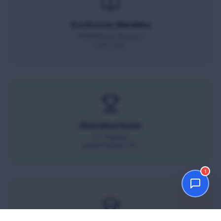
Kurikulum Merdeka
Pembelajaran berpusat
pada siswa.
Ekstrakurikuler
20+ Kegiatan
pengembangan diri.
1