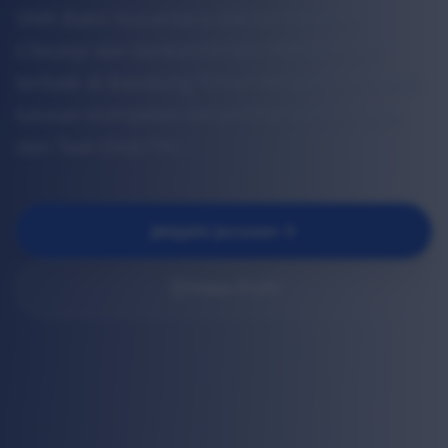
SMK Bakti Nusantara 666 berlokasi di
Cileunyi dan berkomitmen menjadi SMK
terbaik di Bandung Timur dengan mencetak
lulusan kompeten berprinsip Santun, Jujur,
dan Taat (SAJUTA).
Jelajahi Jurusan
Video Profil