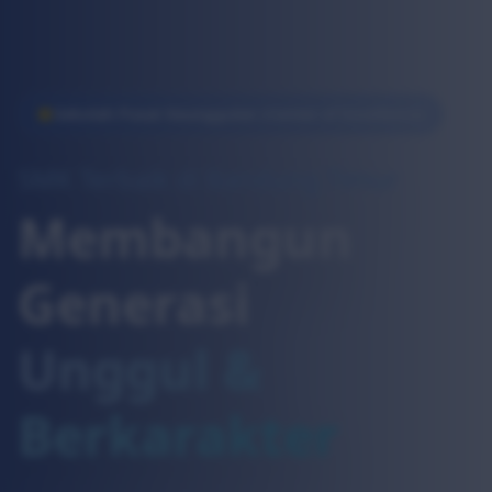
Sekolah Pusat Keunggulan (Center of Excellence)
SMK Terbaik di Bandung Timur
Membangun
Generasi
Unggul &
Berkarakter