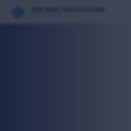
SMK Bakti Nusantara 666
SANTUN, JUJUR, TAAT